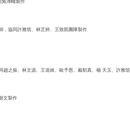
同
吳沛晴
製作
師，協同許雅筑、林芷婷、王致凱團隊製作
同
趙之振、
林文源、王道維、歐予恩、戴郁真、楊 天玉、許雅筑
謝文製作