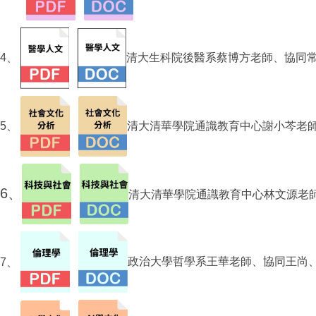
4、
清大生科院後醫系蔡博方老師、
協同
5、
清大清華學院通識教育中心謝小芩老
6、
清大
清華學院通識教育中心
林文源老
7、
政治大學哲學系王華老師、
協同
王尚