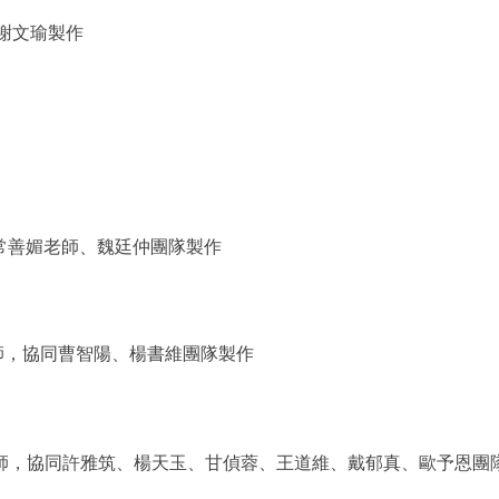
謝文瑜製作
常善媚老師、魏廷仲團隊製作
師，協同曹智陽、楊書維團隊製作
師
，
協同許雅筑、楊天玉、甘偵蓉、王道維、戴郁真、歐予恩團