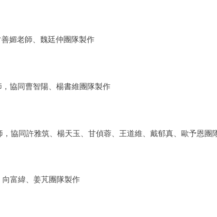
常善媚老師、魏廷仲團隊製作
師，協同曹智陽、楊書維團隊製作
師
，
協同許雅筑、楊天玉、甘偵蓉、王道維、戴郁真、歐予恩團
、向富緯、姜芃團隊製作