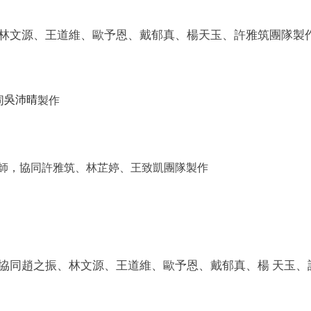
林文源、王道維、歐予恩、戴郁真、楊天玉、許雅筑
團隊
製
同
吳沛晴
製作
師
，協同許雅筑、林芷婷、王致凱團隊製作
協同
趙之振、
林文源、王道維、歐予恩、戴郁真、楊 天玉、