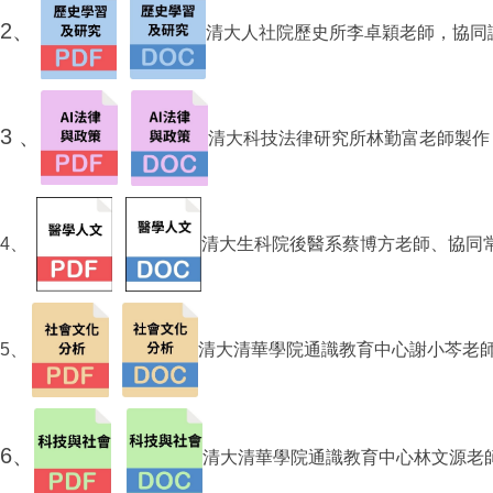
2、
清大人社院歷史所李卓穎老師，協同
3 、
清大科技法律研究所林勤富老師製作
4、
清大生科院後醫系蔡博方老師、
協同
5、
清大清華學院通識教育中心謝小芩老
6、
清大
清華學院通識教育中心
林文源老