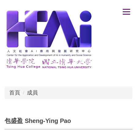
跳
到
主
要
內
容
區
首頁
成員
包盛盈 Sheng-Ying Pao