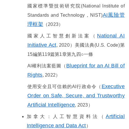
國家標準暨技術研究院
(National Institute of
AI
風險管
Standards and Technology
，
NIST)
理框架
（
2023
）
National AI
國家人工智慧創新法案（
Initiative Act
, 2020
）美國法典
(U.S. Code)
第
15
編第
119
篇第
1
章第九四○一條
Blueprint for an AI Bill of
AI
權利法案藍圖（
Rights
, 2022
）
Executive
使用安全且可信賴的
AI
行政命令（
Order on Safe, Secure, and Trustworthy
Artificial Intelligence
, 2023
）
Artificial
加拿大：人工智慧資料法（
Intelligence and Data Act
）