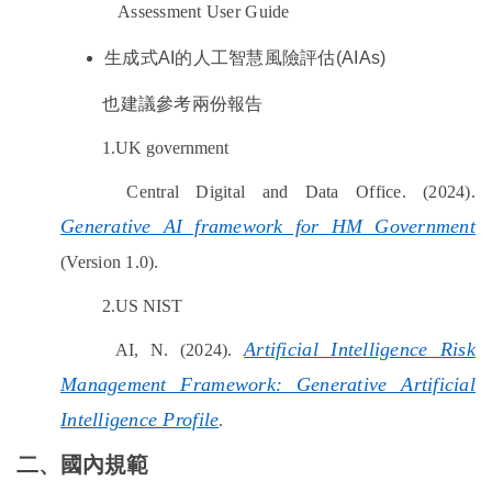
Assessment User Guide
生成式AI
的人工智慧風險評估
(AIAs)
也建議參考兩份報告
1.UK government
Central Digital and Data Office. (2024).
Generative AI framework for HM Government
(Version 1.0).
2.US NIST
Artificial Intelligence Risk
AI, N. (2024).
Management Framework: Generative Artificial
Intelligence Profile
.
二、國內
規範