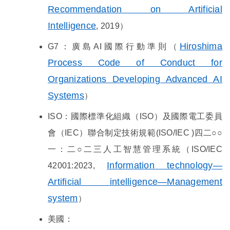
Recommendation on Artificial
Intelligence
, 2019
）
Hiroshima
G7
：廣島
AI
國際行動準則（
Process Code of Conduct for
Organizations Developing Advanced AI
Systems
）
ISO
：國際標準化組織（
ISO
）及國際電工委員
會（
IEC
）聯合制定技術規範
(ISO/IEC )
四二○○
一：二○二三人工智慧管理系統（
ISO/IEC
Information technology—
42001:2023,
Artificial intelligence—Management
system
）
美國：