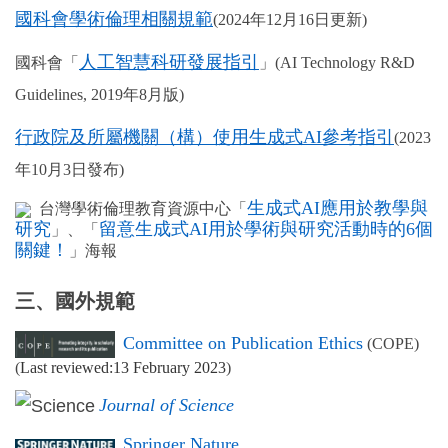
國科會學術倫理相關規範
(2024年12月16日更新)
人工智慧科研發展指引
國科會「
」(AI Technology R&D
Guidelines, 2019年8月版)
行政院及所屬機關（構）使用生成式
AI
參考指引
(2023
年10月3日發布)
生成式
AI
應用於教學與
台灣學術倫理教育資源中心「
研究
留意生成式
AI
用於學術與研究活動時的
6
個
」、
「
關鍵！
」海報
三、國外
規範
Committee on Publication Ethics
(COPE)
(
Last reviewed:
13 February 2023
)
Journal of Science
Springer Nature