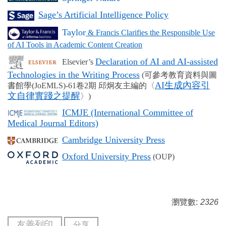
Sage’s Artificial Intelligence Policy
Taylor
& Francis Clarifies the Responsible Use
of AI Tools in Academic Content Creation
Declaration of AI and AI-assisted
Elsevier’s
Technologies in the Writing Process
(
可參考教育資料與圖
AI
生成內容引
書館學
(JoEMLS)-61
卷
2
期 邱炯友主編的〈
文自律實踐之提醒
〉
)
ICMJE (International Committee of
Medical Journal Editors)
Cambridge University Press
Oxford University Press
(OUP)
瀏覽數:
2326
友善列印
分享