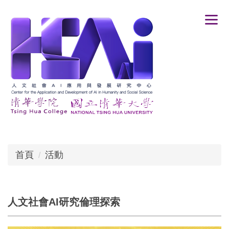
跳
到
主
要
內
容
區
首頁
活動
人文社會AI研究倫理探索